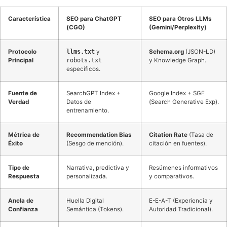
Característica
SEO para ChatGPT
SEO para Otros LLMs
(CGO)
(Gemini/Perplexity)
Protocolo
llms.txt
y
Schema.org
(JSON-LD)
Principal
robots.txt
y Knowledge Graph.
específicos.
Fuente de
SearchGPT Index +
Google Index + SGE
Verdad
Datos de
(Search Generative Exp).
entrenamiento.
Métrica de
Recommendation Bias
Citation Rate
(Tasa de
Éxito
(Sesgo de mención).
citación en fuentes).
Tipo de
Narrativa, predictiva y
Resúmenes informativos
Respuesta
personalizada.
y comparativos.
Ancla de
Huella Digital
E-E-A-T (Experiencia y
Confianza
Semántica (Tokens).
Autoridad Tradicional).