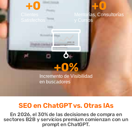
+
0
+
0
Clientes
Mentorías, Consultorías
Satisfechos
y Cursos
+
0
%
Incremento de Visibilidad
en buscadores
SEO en ChatGPT
vs. Otras IAs
En 2026, el 30% de las decisiones de compra en
sectores B2B y servicios premium comienzan con un
prompt en ChatGPT.