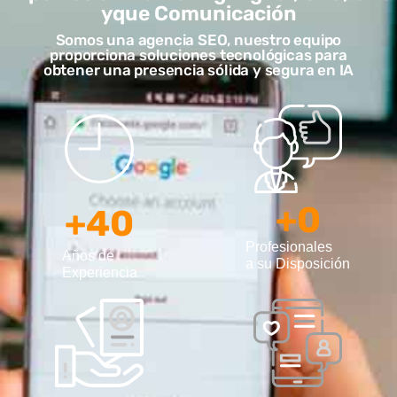
yque Comunicación
Somos una agencia SEO, nuestro equipo
proporciona soluciones tecnológicas para
obtener una presencia sólida y segura en IA
+
0
+
40
Profesionales
Años de
a su Disposición
Experiencia