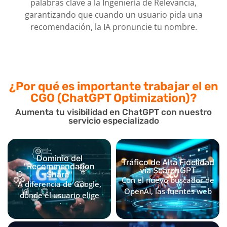
palabras clave a la Ingeniería de Relevancia,
garantizando que cuando un usuario pida una
recomendación, la IA pronuncie tu nombre.
¿Por qué es importante
trabajar el en
CGO (ChatGPT Optimization)?
Aumenta tu visibilidad en ChatGPT con nuestro
servicio especializado
Dominio del
Tráfico de Alta Fidelidad
"Recommendation
vía SearchGPT
Share"
Con el nuevo buscador de
A diferencia de Google,
OpenAI, las fuentes web
donde el usuario elige
son citadas
entre una lista de 10
directamente. Estar
enlaces, en ChatGPT el
optimizado garantiza que