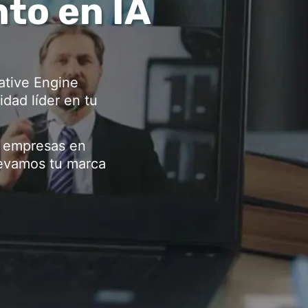
to en IA
ative Engine
dad líder en tu
a empresas en
levamos tu marca