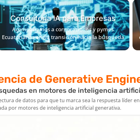
manteniendo tu tráfico orgánico en 2026.
Consultoría IA para Empresas
Acompañamos a corporaciones y pymes
Ecuatorianas en su transición hacia la búsqueda
generativa. Diseñamos un Roadmap de IA
personalizado para que tu equipo lidere el
a
mercado nacional e internacional.
ncia de Generative Engin
uedas en motores de inteligencia artifici
ctura de datos para que tu marca sea la respuesta líder en
a por motores de inteligencia artificial generativa.