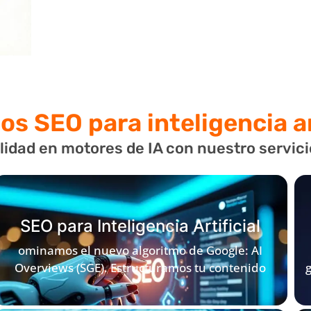
ios SEO
para inteligencia ar
lidad en motores de IA con nuestro servic
SEO para Inteligencia Artificial
ominamos el nuevo algoritmo de Google: AI
Overviews (SGE). Estructuramos tu contenido
g
para que aparezca en la parte superior de las
respuestas generadas por IA de Google,