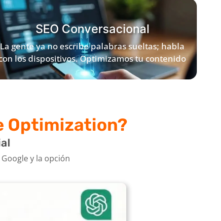
de tu inversión digital.
SEO Conversacional
La gente ya no escribe palabras sueltas; habla
con los dispositivos. Optimizamos tu contenido
para NLP (Procesamiento de Lenguaje Natural),
segurando que seas la respuesta en búsquedas
por voz y asistentes inteligentes.
e Optimization?
al
 Google y la opción