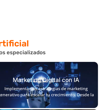
tificial
ios especializados
Marketing Digital con IA
Implementamos estrategias de marketing
enerativo para escalar tu crecimiento. Desde la
creación de contenido «IA-Proof» hasta la
automatización de procesos que mejoran el ROI