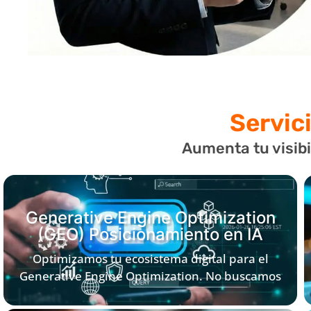
Servic
Aumenta tu visibi
Generative Engine Optimization
(GEO) Posicionamiento en IA
Optimizamos tu ecosistema digital para el
Generative Engine Optimization. No buscamos
solo clics, buscamos que los motores generativos
(Perplexity, Gemini, Claude) citen tu marca como