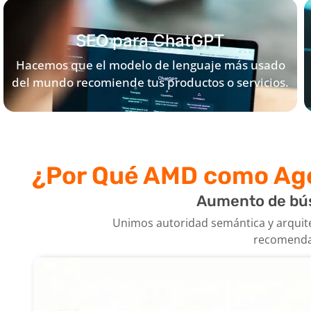
la fuente de verdad.
SEO para ChatGPT
Hacemos que el modelo de lenguaje más usado
del mundo recomiende tus productos o servicios.
Optimizamos tu presencia en los datasets y
fuentes que OpenAI utiliza para dar respuestas
comerciales.
¿Por Qué AMD
como Age
Aumento de búsq
Unimos autoridad semántica y arquite
recomendad